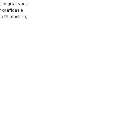
este guia, você
r gráficas
e
mo Photoshop,