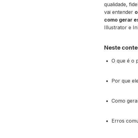
qualidade, fid
vai entender
o
como gerar es
Illustrator e I
Neste conte
O que é o 
Por que el
Como gerar
Erros comu