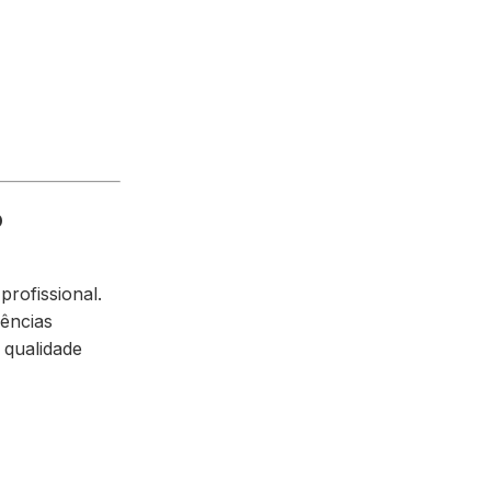
o
rofissional.
ências
 qualidade