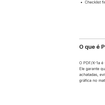
Checklist f
O que é P
O PDF/X-1a é u
Ele garante q
achatadas, evi
gráfica no mat