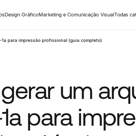
os
Design Gráfico
Marketing e Comunicação Visual
Todas ca
1a para impressão profissional (guia completo)
gerar um arq
1a para impr