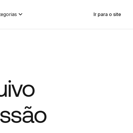
tegorias
Ir para o site
uivo
essão