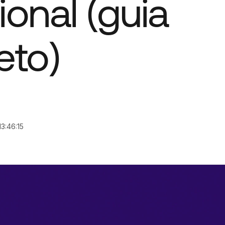
ional (guia
eto)
3:46:15