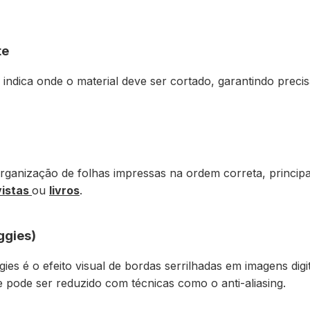
te
 indica onde o material deve ser cortado, garantindo preci
rganização de folhas impressas na ordem correta, princi
vistas
ou
livros
.
ggies)
ggies é o efeito visual de bordas serrilhadas em imagens digi
 pode ser reduzido com técnicas como o anti-aliasing.