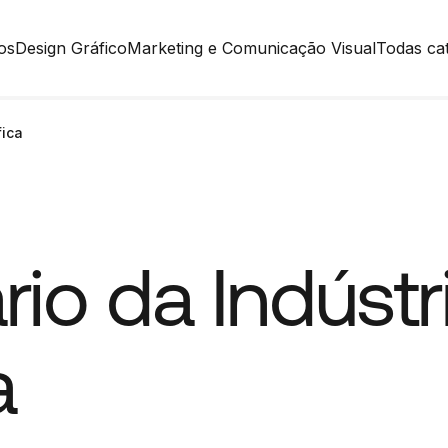
os
Design Gráfico
Marketing e Comunicação Visual
Todas ca
fica
rio da Indústr
a