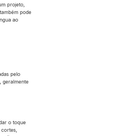
m projeto,
ê também pode
íngua ao
tadas pelo
, geralmente
dar o toque
 cortes,