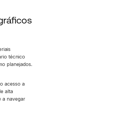
gráficos
riais
rio técnico
mo planejados.
 o acesso a
e alta
ê a navegar