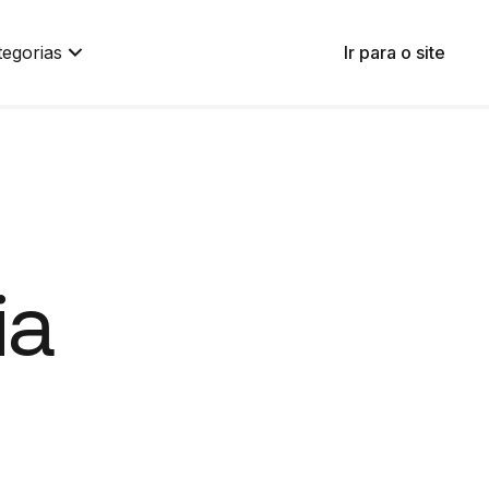
tegorias
Ir para o site
ia