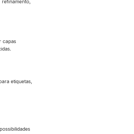
o refinamento,
r capas
idas.
para etiquetas,
,
ossibilidades