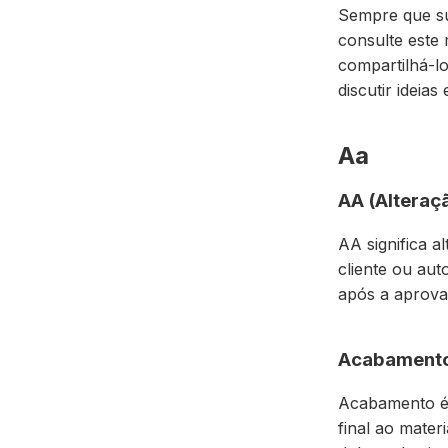
Sempre que su
consulte este
compartilhá-l
discutir ideia
Aa
AA (Alteraç
AA significa a
cliente ou au
após a aprovaç
Acabament
Acabamento é 
final ao mater