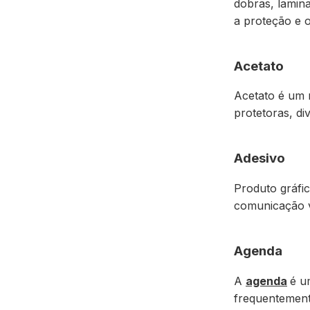
dobras, lamin
a proteção e o
Acetato
Acetato é um 
protetoras, di
Adesivo
Produto gráfi
comunicação v
Agenda
A
agenda
é u
frequentemente