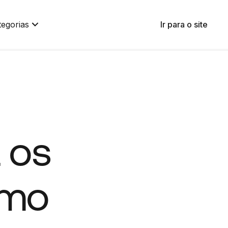
tegorias
Ir para o site
 os
omo