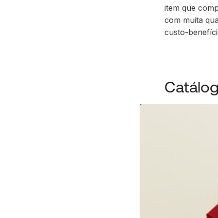
item que comp
com muita qua
custo-benefíc
Catálo