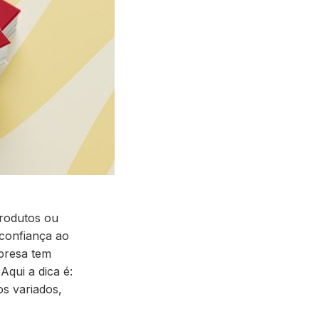
produtos ou
 confiança ao
mpresa tem
Aqui a dica é:
os variados
,