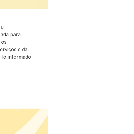
ou
izada para
 os
serviços e da
á-lo informado