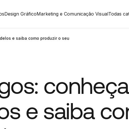
os
Design Gráfico
Marketing e Comunicação Visual
Todas ca
delos e saiba como produzir o seu
gos: conheça
os e saiba c