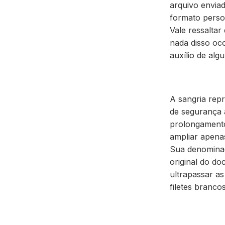
arquivo envia
formato perso
Vale ressaltar
nada disso oc
auxílio de al
A
sangria
repr
de segurança
prolongamento
ampliar apena
Sua denominaç
original
do docu
ultrapassar as
filetes branco