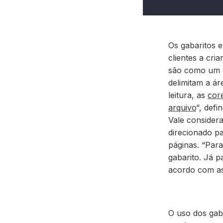
Os gabaritos e
clientes a cri
são como um 
delimitam a ár
leitura, as
cor
arquivo
“, defi
Vale consider
direcionado
pa
páginas
. “Par
gabarito. Já p
acordo com a
O uso dos gab