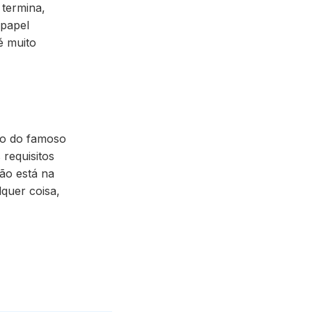
 termina
,
 papel
é muito
rgo do famoso
 requisitos
ão está na
lquer coisa,