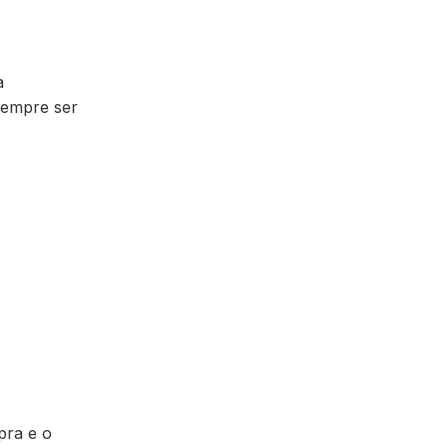
a
sempre ser
pra e o