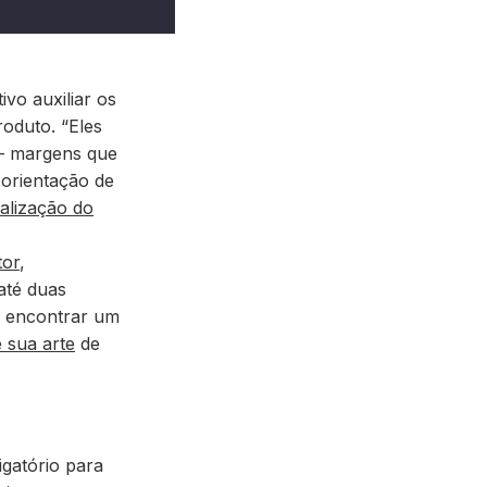
tivo
auxiliar os
roduto
. “Eles
 margens que
 orientação de
nalização do
tor
,
até duas
el encontrar um
e sua arte
de
igatório para