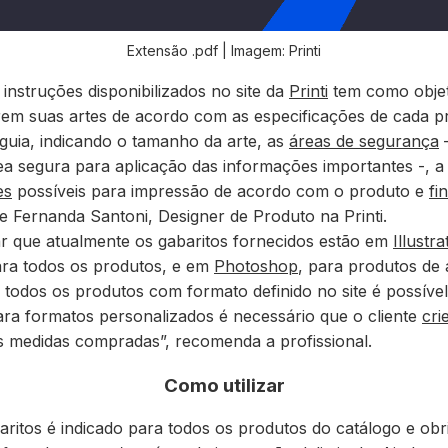
Extensão .pdf | Imagem: Printi
 instruções disponibilizados no site da
Printi
tem como obje
arem suas artes de acordo com as especificações de cada p
guia
, indicando o tamanho da arte, as
áreas de segurança
–
ea segura para aplicação das informações importantes -, a
es
possíveis para impressão de acordo com o produto e
fi
ne Fernanda Santoni, Designer de Produto na Printi.
ar que atualmente os gabaritos fornecidos estão em
Illustra
ra todos os produtos
, e em
Photoshop
, para
produtos de 
a todos os produtos com formato definido no site é possív
ara formatos personalizados é necessário que o cliente
cri
s medidas compradas
”, recomenda a profissional.
Como utilizar
aritos
é indicado para todos os produtos do catálogo e obr