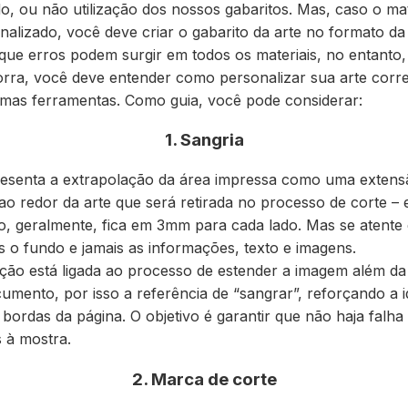
do
, ou
não utilização dos nossos gabaritos
. Mas, caso o mat
nalizado, você deve criar o gabarito da arte no formato d
 que erros podem surgir em todos os materiais, no entanto
orra, você deve entender
como personalizar sua arte corr
gumas ferramentas. Como guia, você pode considerar:
1. Sangria
esenta a extrapolação da área impressa como uma
extens
ao redor da arte que será retirada no processo de corte – 
, geralmente, fica em
3mm para cada lado
. Mas
se atente
s o fundo
e jamais as informações, texto e imagens.
ão está ligada ao processo de
estender a imagem além d
mento, por isso a referência de “sangrar”, reforçando a i
 bordas da página. O objetivo é
garantir
que não haja falh
s à mostra.
2. Marca de corte