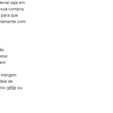
erial seja em
a sua compra.
, para que
etamente
com
ão
esse
 em
a margem
deia de
a no
refile
ou