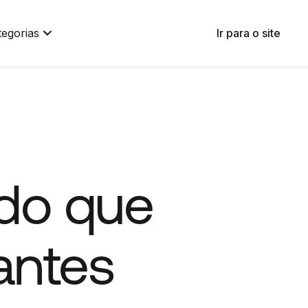
tegorias
Ir para o site
udo que
antes