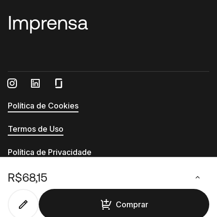
Imprensa
Política de Cookies
Termos de Uso
Política de Privacidade
Relatório de Transparência e Igualdade Salarial
R$68,15
© 2026 - Printi - CNPJ 13.555.994/0001-54
Comprar