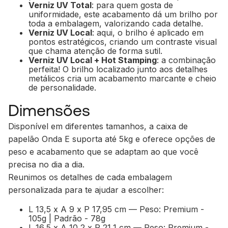
Verniz UV Total
: para quem gosta de
uniformidade, este acabamento dá um brilho por
toda a embalagem, valorizando cada detalhe.
Verniz UV Local
: aqui, o brilho é aplicado em
pontos estratégicos, criando um contraste visual
que chama atenção de forma sutil.
Verniz UV Local + Hot Stamping
: a combinação
perfeita! O brilho localizado junto aos detalhes
metálicos cria um acabamento marcante e cheio
de personalidade.
Dimensões
Disponível em diferentes tamanhos, a caixa de
papelão Onda E suporta até 5kg e oferece opções de
peso e acabamento que se adaptam ao que você
precisa no dia a dia.
Reunimos os detalhes de cada embalagem
personalizada para te ajudar a escolher:
L 13,5 x A 9 x P 17,95 cm — Peso: Premium -
105g | Padrão - 78g
L 16,5 x A 10,2 x P 21,1 cm — Peso: Premium -