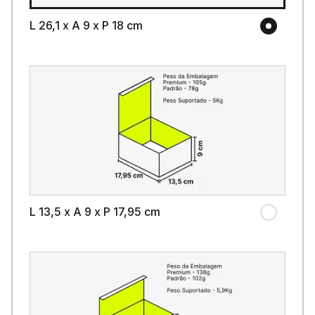
L 26,1 x A 9 x P 18 cm
L 13,5 x A 9 x P 17,95 cm