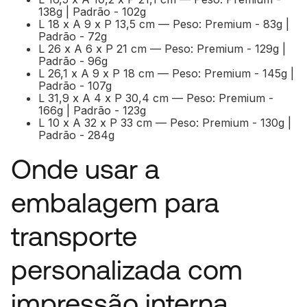
138g | Padrão - 102g
L 18 x A 9 x P 13,5 cm — Peso: Premium - 83g |
Padrão - 72g
L 26 x A 6 x P 21 cm — Peso: Premium - 129g |
Padrão - 96g
L 26,1 x A 9 x P 18 cm — Peso: Premium - 145g |
Padrão - 107g
L 31,9 x A 4 x P 30,4 cm — Peso: Premium -
166g | Padrão - 123g
L 10 x A 32 x P 33 cm — Peso: Premium - 130g |
Padrão - 284g
Onde usar a
embalagem para
transporte
personalizada com
impressão interna