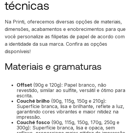
técnicas
Na Printi, oferecemos diversas opções de materiais,
dimensões, acabamentos e enobrecimentos para que
você personalize as filipetas de papel de acordo com
a identidade da sua marca. Confira as opções
disponíveis!
Materiais e gramaturas
Offset
(90g e 120g): Papel branco, não
revestido, similar ao sulfite, versátil e ótimo para
escrita.
Couché brilho
(90g, 115g, 150g e 210g):
Superfície branca, lisa e brilhante, reflete a luz,
garantindo cores vibrantes e maior nitidez na
impressão.
Couché fosco
(90g, 115g, 150g, 170g, 250g e
300g): Superfície branca, lisa e opaca, sem
reflexo, proporciona maior nitidez de impressão.