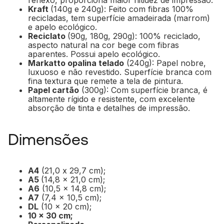
Kraft
(140g e 240g): Feito com fibras 100%
recicladas, tem superfície amadeirada (marrom)
e apelo ecológico.
Reciclato
(90g, 180g, 290g): 100% reciclado,
aspecto natural na cor bege com fibras
aparentes. Possui apelo ecológico.
Markatto opalina telado
(240g): Papel nobre,
luxuoso e não revestido. Superfície branca com
fina textura que remete a tela de pintura.
Papel cartão
(300g): Com superfície branca, é
altamente rígido e resistente, com excelente
absorção de tinta e detalhes de impressão.
Dimensões
A4
(21,0 x 29,7 cm);
A5
(14,8 x 21,0 cm);
A6
(10,5 x 14,8 cm);
A7
(7,4 x 10,5 cm);
DL
(10 x 20 cm);
10 x 30 cm;