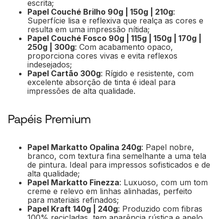
escrita;
Papel Couché Brilho 90g | 150g | 210g
:
Superfície lisa e reflexiva que realça as cores e
resulta em uma impressão nítida;
Papel Couché Fosco 90g | 115g | 150g | 170g |
250g | 300g
: Com acabamento opaco,
proporciona cores vivas e evita reflexos
indesejados;
Papel Cartão 300g
: Rígido e resistente, com
excelente absorção de tinta é ideal para
impressões de alta qualidade.
Papéis Premium
Papel Markatto Opalina 240g
: Papel nobre,
branco, com textura fina semelhante a uma tela
de pintura. Ideal para impressos sofisticados e de
alta qualidade;
Papel Markatto Finezza
: Luxuoso, com um tom
creme e relevo em linhas alinhadas, perfeito
para materiais refinados;
Papel Kraft 140g | 240g
: Produzido com fibras
100% recicladas, tem aparência rústica e apelo