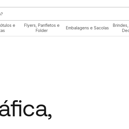
ótulos e
Flyers, Panfletos e
Brindes,
Embalagens e Sacolas
tas
Folder
De
áfica,