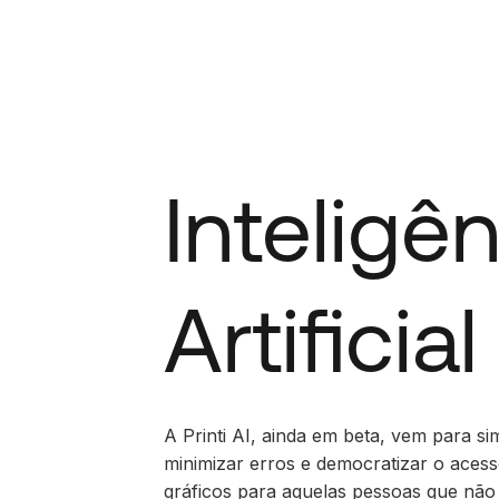
Inteligê
Artificial
A Printi AI, ainda em beta, vem para sim
minimizar erros e democratizar o aces
gráficos para aquelas pessoas que nã