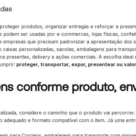
adas
proteger produtos, organizar entregas e reforçar a pres
s podem ser usadas por e-commerces, lojas físicas, confeit
e empresas que precisam padronizar a apresentação dos s
o caixas personalizadas, sacolas, embalagens para transpo
a presentes, delivery e ações comerciais. A escolha idea
umprir:
proteger, transportar, expor, presentear ou valor
ns conforme produto, env
izada, considere o caminho que o produto vai percorrer.
to adequado e formato compatível com o item. Já uma entre
em para Correios
,
embalagem para transporte com impres