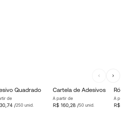
esivo Quadrado
Cartela de Adesivos
Rótulo
rtir de
A partir de
A partir 
30,74 /
R$ 160,28 /
R$ 42,9
250 unid.
50 unid.