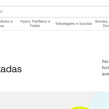
ótulos e
Flyers, Panfletos e
Brindes,
Embalagens e Sacolas
tas
Folder
De
Per
zadas
for
qua