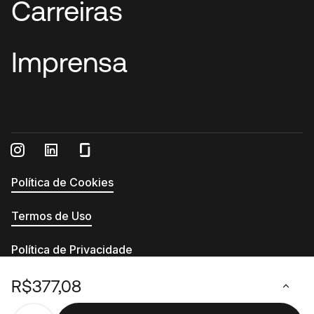
Carreiras
Imprensa
Política de Cookies
Termos de Uso
Política de Privacidade
Relatório de Transparência e Igualdade Salarial
R$377,08
© 2026 - Printi - CNPJ 13.555.994/0001-54