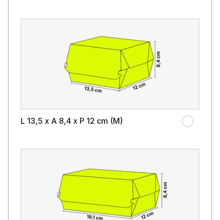
L 13,5 x A 8,4 x P 12 cm (M)