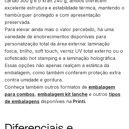
cartão 300 g
e o
kraft 240 g
, ambos oferecem
excelente estrutura e estabilidade térmica, mantendo o
hambúrguer protegido e com apresentação
preservada.
Para elevar ainda mais o valor percebido, há uma
variedade de enobrecimentos disponíveis para
personalização total da área externa:
laminação
fosca, brilho, soft touch, verniz UV total externo
ou o
sofisticado
hot stamping
e a
laminação holográfica
.
Essas opções não apenas realçam a estética da
embalagem, como também conferem proteção extra
contra umidade e gordura.
Conheça também outros formatos de
embalagem
para combos
,
embalagem kit lanche
e outros
tipos
de embalagens
disponíveis na
Printi.
Diferenciais e