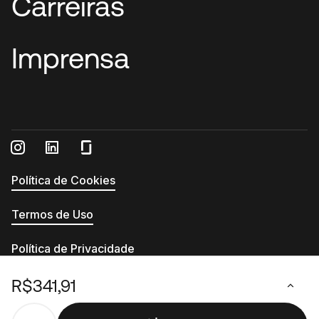
Carreiras
Imprensa
Política de Cookies
Termos de Uso
Política de Privacidade
Relatório de Transparência e Igualdade Salarial
R$341,91
© 2026 - Printi - CNPJ 13.555.994/0001-54