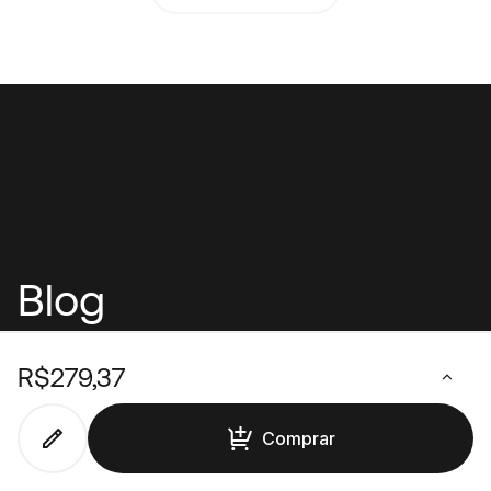
Blog
Central de Ajuda
R$279,37
Comprar
Institucional