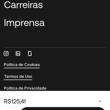
Carreiras
Imprensa
Política de Cookies
Termos de Uso
Política de Privacidade
Relatório de Transparência e Igualdade Salarial
R$125,41
© 2026 - Printi - CNPJ 13.555.994/0001-54