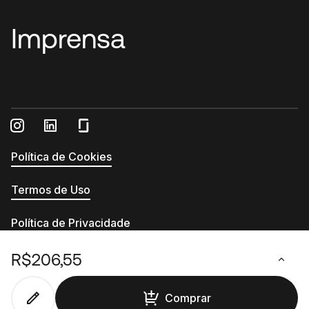
Imprensa
Política de Cookies
Termos de Uso
Política de Privacidade
Relatório de Transparência e Igualdade Salarial
R$206,55
© 2026 - Printi - CNPJ 13.555.994/0001-54
Comprar