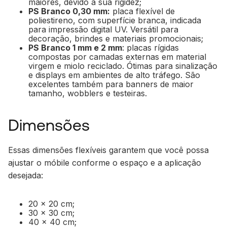
maiores, devido à sua rigidez;
PS Branco 0,30 mm:
placa flexível de
poliestireno, com superfície branca, indicada
para impressão digital UV. Versátil para
decoração, brindes e materiais promocionais;
PS Branco 1 mm e 2 mm
: placas rígidas
compostas por camadas externas em material
virgem e miolo reciclado. Ótimas para sinalização
e displays em ambientes de alto tráfego. São
excelentes também para banners de maior
tamanho, wobblers e testeiras.
Dimensões
Essas dimensões flexíveis garantem que você possa
ajustar o móbile conforme o espaço e a aplicação
desejada:
20 x 20 cm;
30 x 30 cm;
40 x 40 cm;