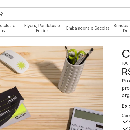
ótulos e
Flyers, Panfletos e
Brindes,
Embalagens e Sacolas
tas
Folder
De
C
100
R
Pro
pro
org
Exi
Cara